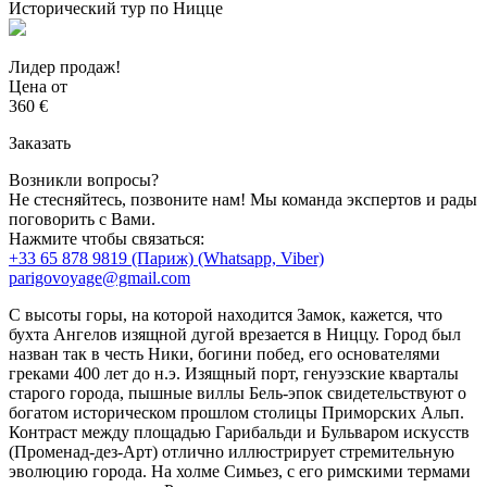
Исторический тур по Ницце
Лидер продаж!
Цена от
360 €
Заказать
Возникли вопросы?
Не стесняйтесь, позвоните нам! Мы команда экспертов и рады
поговорить с Вами.
Нажмите чтобы связаться:
+33 65 878 9819 (Париж) (Whatsapp, Viber)
parigovoyage@gmail.com
С высоты горы, на которой находится Замок, кажется, что
бухта Ангелов изящной дугой врезается в Ниццу. Город был
назван так в честь Ники, богини побед, его основателями
греками 400 лет до н.э. Изящный порт, генуэзские кварталы
старого города, пышные виллы Бель-эпок свидетельствуют о
богатом историческом прошлом столицы Приморских Альп.
Контраст между площадью Гарибальди и Бульваром искусств
(Променад-дез-Арт) отлично иллюстрирует стремительную
эволюцию города. На холме Симьез, с его римскими термами