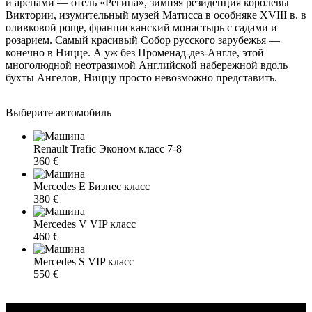
и аренами — отель «Регина», зимняя резиденция королевы
Виктории, изумительный музей Матисса в особняке XVIII в. в
оливковой роще, францисканский монастырь с садами и
розарием. Самый красивый Собор русского зарубежья —
конечно в Ницце. А уж без Променад-дез-Англе, этой
многолюдной неотразимой Английской набережной вдоль
бухты Ангелов, Ниццу просто невозможно представить.
Выберите автомобиль
Renault Trafic
Эконом класс
7-8
360 €
Mercedes E
Бизнес класс
380 €
Mercedes V
VIP класс
460 €
Mercedes S
VIP класс
550 €