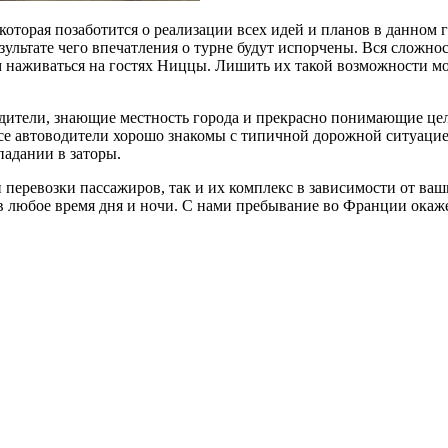
орая позаботится о реализации всех идей и планов в данном г
зультате чего впечатления о турне будут испорчены. Вся сложно
ам наживаться на гостях Ниццы. Лишить их такой возможности м
ители, знающие местность города и прекрасно понимающие цел
 Все автоводители хорошо знакомы с типичной дорожной ситуаци
падании в заторы.
 перевозки пассажиров, так и их комплекс в зависимости от ваш
 в любое время дня и ночи. С нами пребывание во Франции ока