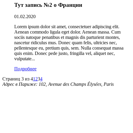
Тут запись №2 о Франции
01.02.2020
Lorem ipsum dolor sit amet, consectetuer adipiscing elit.
Aenean commodo ligula eget dolor. Aenean massa. Cum
sociis natoque penatibus et magnis dis parturient montes,
nascetur ridiculus mus. Donec quam felis, ultricies nec,
pellentesque eu, pretium quis, sem. Nulla consequat massa
quis enim. Donec pede justo, fringilla vel, aliquet nec,
vulputate...
Подробнее
Страниц 3 из 4
1
2
3
4
Адрес в Париже:
102, Avenue des Champs Élysées, Paris